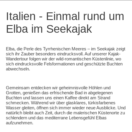
Italien - Einmal rund um
Elba im Seekajak
Elba, die Perle des Tyrrhenischen Meeres – im Seekajak zeigt
sich ihr Zauber besonders eindrucksvoll. Auf unserer Kajak-
Wandertour folgen wir der wild-romantischen Küstenlinie, wo
Im Seekajak einmal
sich eindrucksvolle Felsformationen und geschützte Buchten
abwechseln.
rund um Elba
Gemeinsam entdecken wir geheimnisvolle Höhlen und
Grotten, genießen das erfrischende Bad in abgelegenen
Buchten und lassen uns einen Kaffee direkt am Strand
schmecken. Während wir über glasklares, türkisfarbenes
Wasser gleiten, öffnen sich immer wieder neue Ausblicke. Und
natürlich bleibt auch Zeit, durch die malerischen Küstenorte zu
schlendern und das mediterrane Lebensgefühl Elbas
aufzunehmen.