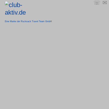
☏
✉
Eine Marke der Rucksack Travel Team GmbH
Im Seekajak einmal
rund um Elba