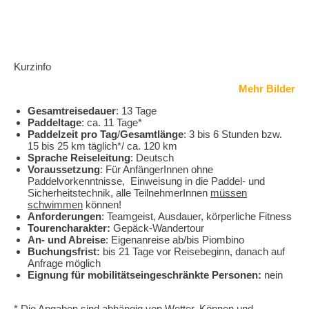
Kurzinfo
Mehr Bilder
Gesamtreisedauer
: 13 Tage
Paddeltage
: ca. 11 Tage*
Paddelzeit pro Tag
/
Gesamtlänge
: 3 bis 6 Stunden bzw.
15 bis 25 km täglich*/ ca. 120 km
Im Seekajak einmal
Sprache Reiseleitung
: Deutsch
rund um Elba
Voraussetzung
: Für AnfängerInnen ohne
Paddelvorkenntnisse, Einweisung in die Paddel- und
Sicherheitstechnik, alle TeilnehmerInnen
müssen
schwimmen
können!
Anforderungen
: Teamgeist, Ausdauer, körperliche Fitness
Tourencharakter:
Gepäck-Wandertour
An- und Abreise
: Eigenanreise ab/bis Piombino
Buchungsfrist:
bis 21 Tage vor Reisebeginn, danach auf
Anfrage möglich
Eignung für mobilitätseingeschränkte Personen:
nein
* Die Angaben sind abhängig von Wetter, Können und