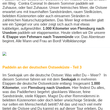
ein Weg Contra Corona! In diesem Sommer paddeln wir
Zuhause, oder fast Zuhause. Unser heimisches Meer, die Ostsee
erwartet uns mit traumhaften Sandstränden, rauen Steilküsten,
belebten Küstenorten oder auch einsamen Stränden in
zahlreichen Naturschutzgebieten. Das Meer liegt entweder glatt
wie ein Spiegel vor uns oder zeigt sich auch mal etwas
kabbeliger, aufgewühlter.
1.000 Kilometer
von
Flensburg nach
Usedom
paddeln wir etappenweise. Heute stellen wir Dir unsere
4. Etappe von Fehmarn nach Travemünde
vor. Das Abenteuer
beginnt. Alle Mann und Frau an Bord! Vollbildanzeige
Paddeln an der deutschen Ostseeküste - Teil 3
Im Seekajak um die deutsche Ostsee: Was willst Du – Meer? In
diesem Sommer fahren wir mit dem
Seekajak
in mehreren
Etappen die deutsche Ostseeküste entlang: Insgesamt
1.000
Kilometer
, von
Flensburg nach Usedom
. Hier findest Du alles,
was das Paddlerherz begehrt: glasklares Wasser, feine
Sandstrände, steile Klippen. Magst Du eher Remmidemmi in
belebten Küstenorten oder doch lieber urwüchsige Strände, die
nur selten ein Menschenfuß betritt? All das und noch viel mehr
bietet die Ostsee und Du kannst es auf dieser Tour erleben. Du