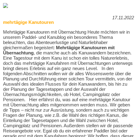
17.11.2022
mehrtägige Kanutouren
Mehrtägige Kanutouren mit Übernachtung Heute möchten wir in
unserem Paddel- und Kanublog ein besonderes Thema
beleuchten, das Abenteuerlustige und Naturliebhaber
gleichermaßen begeistert:
Mehrtägige Kanutouren mit
Übernachtung
, die manche auch als Kanuwandern bezeichnen.
Eine Tagestour mit dem Kanu ist schon ein tolles Naturerlebnis,
doch das mehrtägige Kanufahren mit Übernachtungen unterwegs
bringt dieses Erlebnis auf ein ganz neues Level. In den
folgenden Abschnitten wollen wir dir alles Wissenswerte über die
Planung und Durchführung einer solchen Tour vermitteln, von der
Auswahl des idealen Flusses für dein Kanuwandern, bis hin zu
der Planung der Tagesetappen und der Auswahl der
Übernachtungsmöglichkeiten, ob Hotel, Campingplatz oder
Pensionen. Hier erfährst du, was auf eine mehrtägige Kanutour
mit Übernachtung alles mitgenommen werden muss. Wir geben
dir Tipps – nicht nur zur Ausrüstung, sondern auch zu wichtigen
Fragen der Planung, wie z.B. die Wahl des richtigen Kanus, die
Einteilung der Tagesetappen und die Wahl zwischen Hotel,
Campingplatz und Pensionen. Außerdem stellen wir dir passende
Reiseangebote vor. Egal ob du ein erfahrener Paddler bist oder
gerade erst mit dem Kanufahren beginnst: Wir hoffen, dass dieser