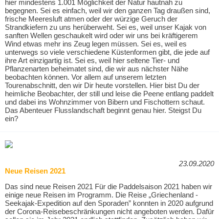
hier mindestens 1.001 Möglichkeit der Natur hautnah zu
begegnen. Sei es einfach, weil wir den ganzen Tag draußen sind,
frische Meeresluft atmen oder der würzige Geruch der
Strandkiefern zu uns herüberweht. Sei es, weil unser Kajak von
sanften Wellen geschaukelt wird oder wir uns bei kräftigerem
Wind etwas mehr ins Zeug legen müssen. Sei es, weil es
unterwegs so viele verschiedene Küstenformen gibt, die jede auf
ihre Art einzigartig ist. Sei es, weil hier seltene Tier- und
Pflanzenarten beheimatet sind, die wir aus nächster Nähe
beobachten können. Vor allem auf unserem letzten
Tourenabschnitt, den wir Dir heute vorstellen. Hier bist Du der
heimliche Beobachter, der still und leise die Peene entlang paddelt
und dabei ins Wohnzimmer von Bibern und Fischottern schaut.
Das Abenteuer Flusslandschaft beginnt genau hier. Steigst Du
ein?
23.09.2020
Neue Reisen 2021
Das sind neue Reisen 2021 Für die Paddelsaison 2021 haben wir
einige neue Reisen im Programm. Die Reise „Griechenland -
Seekajak-Expedition auf den Sporaden” konnten in 2020 aufgrund
der Corona-Reisebeschränkungen nicht angeboten werden. Dafür