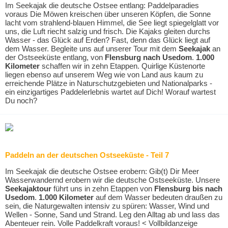
Im Seekajak die deutsche Ostsee entlang: Paddelparadies
voraus Die Möwen kreischen über unseren Köpfen, die Sonne
lacht vom strahlend-blauen Himmel, die See liegt spiegelglatt vor
uns, die Luft riecht salzig und frisch. Die Kajaks gleiten durchs
Wasser - das Glück auf Erden? Fast, denn das Glück liegt auf
dem Wasser. Begleite uns auf unserer Tour mit dem
Seekajak
an
der Ostseeküste entlang, von
Flensburg nach Usedom
.
1.000
Kilometer
schaffen wir in zehn Etappen. Quirlige Küstenorte
liegen ebenso auf unserem Weg wie von Land aus kaum zu
erreichende Plätze in Naturschutzgebieten und Nationalparks -
ein einzigartiges Paddelerlebnis wartet auf Dich! Worauf wartest
Du noch?
Paddeln an der deutschen Ostseeküste - Teil 7
Im Seekajak die deutsche Ostsee erobern:
Gib(t) Dir Meer
Wasserwandernd erobern wir die deutsche Ostseeküste. Unsere
Seekajaktour
führt uns in zehn Etappen von
Flensburg bis nach
Usedom
.
1.000 Kilometer
auf dem Wasser bedeuten draußen zu
sein, die Naturgewalten intensiv zu spüren: Wasser, Wind und
Wellen - Sonne, Sand und Strand. Leg den Alltag ab und lass das
Abenteuer rein. Volle Paddelkraft voraus! < Vollbildanzeige