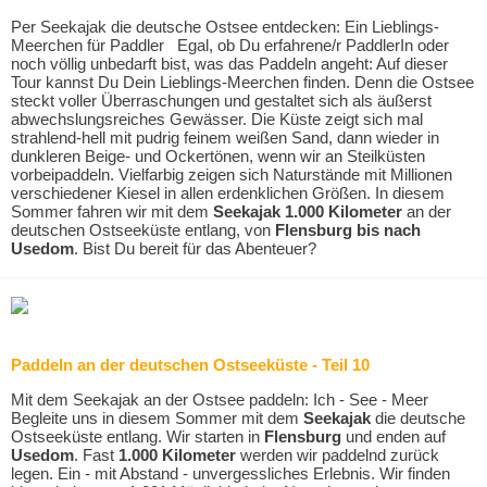
Per Seekajak die deutsche Ostsee entdecken: Ein Lieblings-
Meerchen für Paddler Egal, ob Du erfahrene/r PaddlerIn oder
noch völlig unbedarft bist, was das Paddeln angeht: Auf dieser
Tour kannst Du Dein Lieblings-Meerchen finden. Denn die Ostsee
steckt voller Überraschungen und gestaltet sich als äußerst
abwechslungsreiches Gewässer. Die Küste zeigt sich mal
strahlend-hell mit pudrig feinem weißen Sand, dann wieder in
dunkleren Beige- und Ockertönen, wenn wir an Steilküsten
vorbeipaddeln. Vielfarbig zeigen sich Naturstände mit Millionen
verschiedener Kiesel in allen erdenklichen Größen. In diesem
Sommer fahren wir mit dem
Seekajak
1.000 Kilometer
an der
deutschen Ostseeküste entlang, von
Flensburg bis nach
Usedom
. Bist Du bereit für das Abenteuer?
Paddeln an der deutschen Ostseeküste - Teil 10
Mit dem Seekajak an der Ostsee paddeln: Ich - See - Meer
Begleite uns in diesem Sommer mit dem
Seekajak
die deutsche
Ostseeküste entlang. Wir starten in
Flensburg
und enden auf
Usedom
. Fast
1.000 Kilometer
werden wir paddelnd zurück
legen. Ein - mit Abstand - unvergessliches Erlebnis. Wir finden