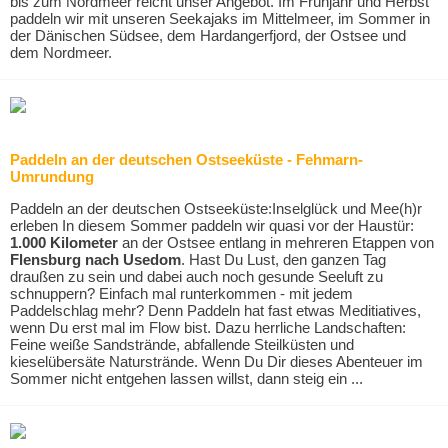
bis zum Nordmeer reicht unser Angebot. Im Frühjahr und Herbst
paddeln wir mit unseren Seekajaks im Mittelmeer, im Sommer in
der Dänischen Südsee, dem Hardangerfjord, der Ostsee und
dem Nordmeer.
Paddeln an der deutschen Ostseeküste - Fehmarn-
Umrundung
Paddeln an der deutschen Ostseeküste:Inselglück und Mee(h)r
erleben In diesem Sommer paddeln wir quasi vor der Haustür:
1.000 Kilometer
an der Ostsee entlang in mehreren Etappen von
Flensburg
nach
Usedom
. Hast Du Lust, den ganzen Tag
draußen zu sein und dabei auch noch gesunde Seeluft zu
schnuppern? Einfach mal runterkommen - mit jedem
Paddelschlag mehr? Denn Paddeln hat fast etwas Meditiatives,
wenn Du erst mal im Flow bist. Dazu herrliche Landschaften:
Feine weiße Sandstrände, abfallende Steilküsten und
kieselübersäte Naturstrände. Wenn Du Dir dieses Abenteuer im
Sommer nicht entgehen lassen willst, dann steig ein ...