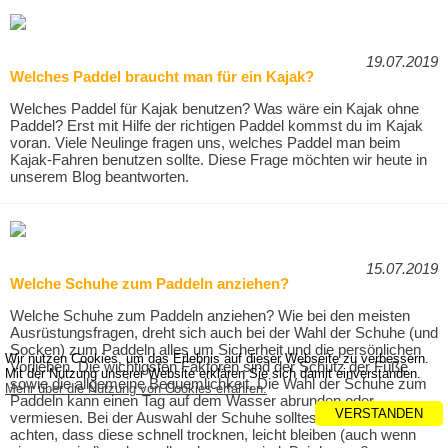
19.07.2019
Welches Paddel braucht man für ein Kajak?
Welches Paddel für Kajak benutzen? Was wäre ein Kajak ohne
Paddel? Erst mit Hilfe der richtigen Paddel kommst du im Kajak
voran. Viele Neulinge fragen uns, welches Paddel man beim
Kajak-Fahren benutzen sollte. Diese Frage möchten wir heute in
unserem Blog beantworten.
15.07.2019
Welche Schuhe zum Paddeln anziehen?
Welche Schuhe zum Paddeln anziehen? Wie bei den meisten
Ausrüstungsfragen, dreht sich auch bei der Wahl der Schuhe (und
Socken) zum Paddeln alles um Sicherheit und die persönlichen
Wir nutzen Cookies, um das Erlebnis auf dieser Webseite zu verbessern.
Vorlieben. Die wichtigsten Faktoren sind der Schutz der Füße
Mit der Nutzung unserer Website erklären Sie sich damit einverstanden.
sowie die allgemeine Bequemlichkeit. Die Wahl der Schuhe zum
Mehr über die Nutzung von Cookies erfahren.
Paddeln kann einen Tag auf dem Wasser abrunden oder
VERSTANDEN
vermiesen. Bei der Auswahl der Schuhe solltest du immer darauf
achten, dass diese schnell trocknen, leicht bleiben (auch wenn