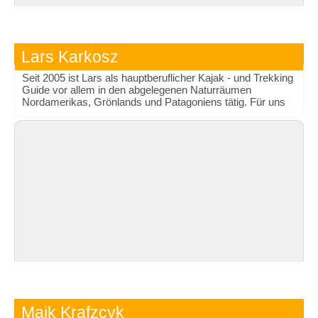
Lars Karkosz
Seit 2005 ist Lars als hauptberuflicher Kajak - und Trekking
Guide vor allem in den abgelegenen Naturräumen
Nordamerikas, Grönlands und Patagoniens tätig. Für uns
ist er seit vielen Jahren auf in Norwegen, Italien und
Kroatien unterwegs.
Maik Krafzcyk