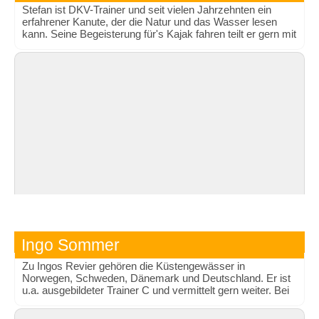
Stefan ist DKV-Trainer und seit vielen Jahrzehnten ein
erfahrener Kanute, der die Natur und das Wasser lesen
kann. Seine Begeisterung für's Kajak fahren teilt er gern mit
anderen. Auch bei ihm kannst du einen EPP 2 (Kajak)
erwerben.
Ingo Sommer
Zu Ingos Revier gehören die Küstengewässer in
Norwegen, Schweden, Dänemark und Deutschland. Er ist
u.a. ausgebildeter Trainer C und vermittelt gern weiter. Bei
seinen Reisen kannst du den EPP 2 (Kajak) erwerben.