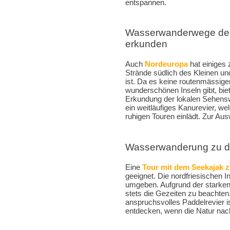
entspannen.
Wasserwanderwege der
erkunden
Auch
Nordeuropa
hat einiges 
Strände südlich des Kleinen un
ist. Da es keine routenmässig
wunderschönen Inseln gibt, bie
Erkundung der lokalen Sehensw
ein weitläufiges Kanurevier, w
ruhigen Touren einlädt. Zur Au
Wasserwanderung zu de
Eine
Tour mit dem Seekajak z
geeignet. Die nordfriesischen
umgeben. Aufgrund der starke
stets die Gezeiten zu beachten.
anspruchsvolles Paddelrevier is
entdecken, wenn die Natur nach