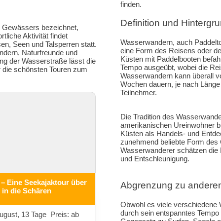
finden.
Definition und Hintergr
s Gewässers bezeichnet,
liche Aktivität findet
Wasserwandern, auch Paddelto
en, Seen und Talsperren statt.
eine Form des Reisens oder de
indern, Naturfreunde und
Küsten mit Paddelbooten befah
ang der Wasserstraße lässt die
Tempo ausgeübt, wobei die Reis
ir die schönsten Touren zum
Wasserwandern kann überall vo
Wochen dauern, je nach Länge d
Teilnehmer.
Die Tradition des Wasserwander
amerikanischen Ureinwohner bi
Küsten als Handels- und Entd
zunehmend beliebte Form des Ö
Wasserwanderer schätzen die K
und Entschleunigung.
– Eine Seekajaktour über
Abgrenzung zu anderen
in die Schären
Obwohl es viele verschiedene 
durch sein entspanntes Tempo
ugust, 13 Tage Preis: ab