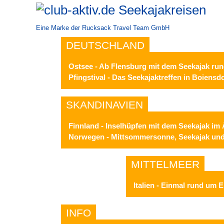
Seekajakreisen
Eine Marke der Rucksack Travel Team GmbH
DEUTSCHLAND
Ostsee - Ab Flensburg mit dem Seekajak ru
Pfingstival - Das Seekajaktreffen in Boiensd
SKANDINAVIEN
Finnland - Inselhüpfen mit dem Seekajak im 
Norwegen - Mittsommersonne, Seekajak und 
MITTELMEER
Wasserwandern
Italien - Einmal rund um 
INFO