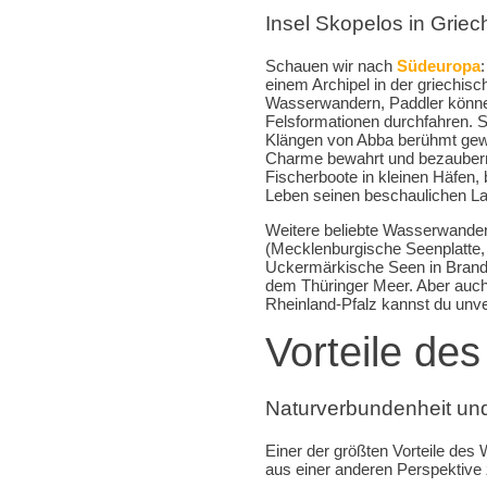
Insel Skopelos in Grie
Schauen wir nach
Südeuropa
einem Archipel in der griechisc
Wasserwandern, Paddler könne
Felsformationen durchfahren. 
Klängen von Abba berühmt gewo
Charme bewahrt und bezaubern
Fischerboote in kleinen Häfen
Leben seinen beschaulichen La
Weitere beliebte Wasserwande
(Mecklenburgische Seenplatte,
Uckermärkische Seen in Brande
dem Thüringer Meer. Aber auch
Rheinland-Pfalz kannst du un
Vorteile d
Naturverbundenheit un
Einer der größten Vorteile des 
aus einer anderen Perspektive 