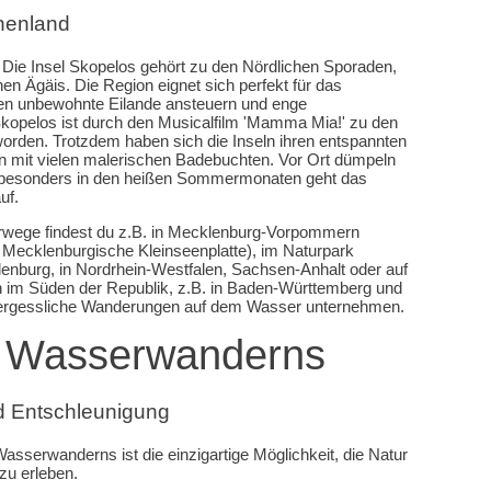
chenland
: Die Insel Skopelos gehört zu den Nördlichen Sporaden,
hen Ägäis. Die Region eignet sich perfekt für das
n unbewohnte Eilande ansteuern und enge
Skopelos ist durch den Musicalfilm 'Mamma Mia!' zu den
rden. Trotzdem haben sich die Inseln ihren entspannten
 mit vielen malerischen Badebuchten. Vor Ort dümpeln
, besonders in den heißen Sommermonaten geht das
uf.
rwege findest du z.B. in Mecklenburg-Vorpommern
 Mecklenburgische Kleinseenplatte), im Naturpark
nburg, in Nordrhein-Westfalen, Sachsen-Anhalt oder auf
 im Süden der Republik, z.B. in Baden-Württemberg und
vergessliche Wanderungen auf dem Wasser unternehmen.
es Wasserwanderns
d Entschleunigung
Wasserwanderns ist die einzigartige Möglichkeit, die Natur
zu erleben.