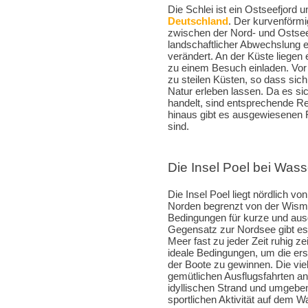
Die Schlei ist ein Ostseefjord
Deutschland
. Der kurvenförmi
zwischen der Nord- und Ostsee h
landschaftlicher Abwechslung er
verändert. An der Küste liegen 
zu einem Besuch einladen. Vor 
zu steilen Küsten, so dass si
Natur erleben lassen. Da es si
handelt, sind entsprechende Re
hinaus gibt es ausgewiesenen 
sind.
Die Insel Poel bei Wa
Die Insel Poel liegt nördlich 
Norden begrenzt von der Wism
Bedingungen für kurze und au
Gegensatz zur Nordsee gibt es
Meer fast zu jeder Zeit ruhig ze
ideale Bedingungen, um die er
der Boote zu gewinnen. Die vie
gemütlichen Ausflugsfahrten an
idyllischen Strand und umgebe
sportlichen Aktivität auf dem