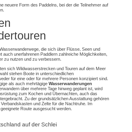
ne neuere Form des Paddelns, bei der die Teilnehmer auf
en.
en
ertouren
der Wasserwanderwege, die sich über Flüsse, Seen und
t auch unerfahrenen Paddlern zahlreiche Möglichkeiten,
er zu nutzen und zu verbessern.
ieten sich Wildwasserstrecken und Touren auf dem Meer
wahl stehen Boote in unterschiedlichen
er für eine oder für mehrere Personen konzipiert sind.
ägige als auch mehrtägige
Wasserwanderungen
wandern über mehrere Tage hinweg geplant ist, wird
usrüstung zum Kochen und Übernachten, auch das
tergebracht. Zu der grundsätzlichen Ausstattung gehören
erbandskasten und Zelte für die Nachtruhe. Im
 geeignete Route ausgesucht werden.
chland auf der Schlei