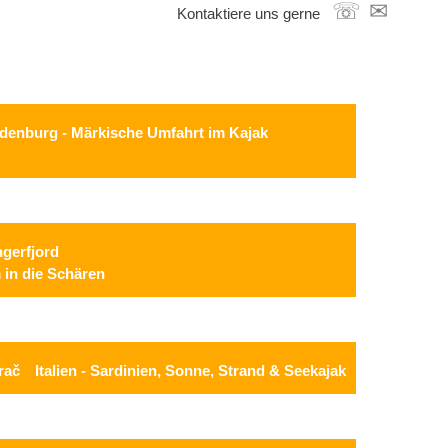
☏
✉
Kontaktiere uns gerne
denburg - Märkische Umfahrt im Kajak
gerfjord
 in die Schären
rač
Italien - Sardinien, Sonne, Strand & Seekajak