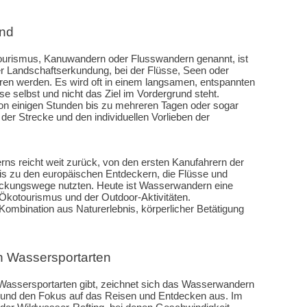
und
urismus, Kanuwandern oder Flusswandern genannt, ist
r Landschaftserkundung, bei der Flüsse, Seen oder
ren werden. Es wird oft in einem langsamen, entspannten
e selbst und nicht das Ziel im Vordergrund steht.
n einigen Stunden bis zu mehreren Tagen oder sogar
er Strecke und den individuellen Vorlieben der
ns reicht weit zurück, von den ersten Kanufahrern der
s zu den europäischen Entdeckern, die Flüsse und
eckungswege nutzten. Heute ist Wasserwandern eine
kotourismus und der Outdoor-Aktivitäten.
ombination aus Naturerlebnis, körperlicher Betätigung
 Wassersportarten
Wassersportarten gibt, zeichnet sich das Wasserwandern
 und den Fokus auf das Reisen und Entdecken aus. Im