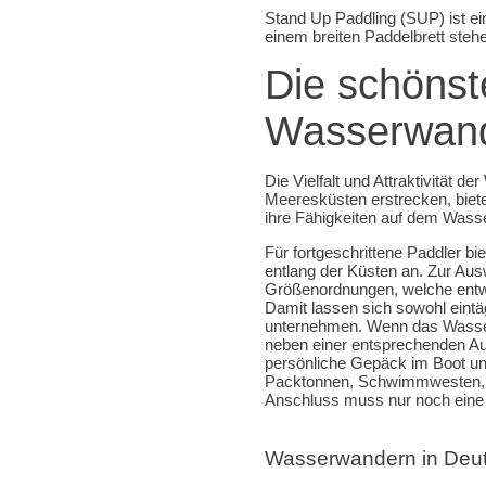
Stand Up Paddling (SUP) ist ei
einem breiten Paddelbrett steh
Die schönst
Wasserwand
Die Vielfalt und Attraktivität 
Meeresküsten erstrecken, biete
ihre Fähigkeiten auf dem Wass
Für fortgeschrittene Paddler b
entlang der Küsten an. Zur Aus
Größenordnungen, welche entwed
Damit lassen sich sowohl eint
unternehmen. Wenn das Wasser
neben einer entsprechenden A
persönliche Gepäck im Boot un
Packtonnen, Schwimmwesten, V
Anschluss muss nur noch eine
Wasserwandern in Deuts