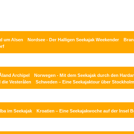
nd um Alsen
Nordsee - Der Halligen Seekajak Weekender
Bran
orf
Åland Archipel
Norwegen - Mit dem Seekajak durch den Hardan
die Vesterålen
Schweden – Eine Seekajaktour über Stockholm
Elba im Seekajak
Kroatien – Eine Seekajakwoche auf der Insel B