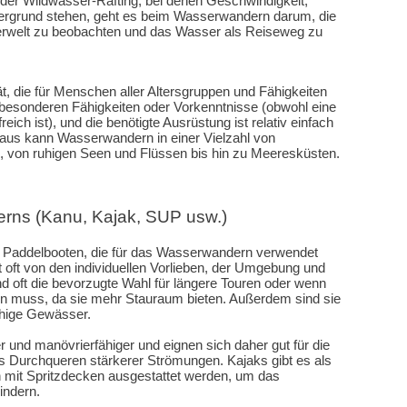
der Wildwasser-Rafting, bei denen Geschwindigkeit,
dergrund stehen, geht es beim Wasserwandern darum, die
ierwelt zu beobachten und das Wasser als Reiseweg zu
t, die für Menschen aller Altersgruppen und Fähigkeiten
ne besonderen Fähigkeiten oder Vorkenntnisse (obwohl eine
eich ist), und die benötigte Ausrüstung ist relativ einfach
naus kann Wasserwandern in einer Vielzahl von
von ruhigen Seen und Flüssen bis hin zu Meeresküsten.
rns (Kanu, Kajak, SUP usw.)
n Paddelbooten, die für das Wasserwandern verwendet
oft von den individuellen Vorlieben, der Umgebung und
 oft die bevorzugte Wahl für längere Touren oder wenn
den muss, da sie mehr Stauraum bieten. Außerdem sind sie
ruhige Gewässer.
r und manövrierfähiger und eignen sich daher gut für die
 Durchqueren stärkerer Strömungen. Kajaks gibt es als
n mit Spritzdecken ausgestattet werden, um das
indern.