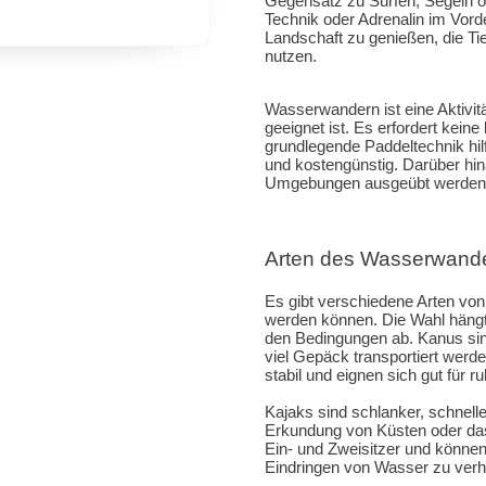
Gegensatz zu Surfen, Segeln o
Technik oder Adrenalin im Vor
Landschaft zu genießen, die T
nutzen.
Wasserwandern ist eine Aktivitä
geeignet ist. Es erfordert kei
grundlegende Paddeltechnik hilfr
und kostengünstig. Darüber hi
Umgebungen ausgeübt werden, 
Arten des Wasserwande
Es gibt verschiedene Arten vo
werden können. Die Wahl hängt 
den Bedingungen ab. Kanus sind
viel Gepäck transportiert wer
stabil und eignen sich gut für 
Kajaks sind schlanker, schnelle
Erkundung von Küsten oder das
Ein- und Zweisitzer und könne
Eindringen von Wasser zu verh