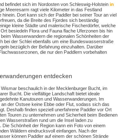
 und befindet sich im Nordosten von Schleswig-Holstein
in
ge Meeresarm ragt viele Kilometer in das Festland
inein. Dort kann sich der Paddler bei seiner Tour an viel
freuen, da die Breite des Fjordes sich beständig
einige kleine Städte und malerische Fischerdörfer, welche
Ort besiedeln Flora und Fauna flache Uferzonen bis hin
ch beim Wasserwandern die regionalen Schönheiten der
ch bei der Schlei ebenfalls um eine Bundeswasserstraße
geln bezüglich der Befahrung einzuhalten. Darüber
Flachwasserzonen, die nur den Paddlern vorbehalten
sserwanderungen entdecken
von Wismar beschaulich in der Mecklenburger Bucht, im
arer Bucht.
Die vielfältige Landschaft bietet ideale
sgedehnte Kanutouren
und Wasserwanderungen.
Im
 an der Ostsee keine Ebbe oder Flut, sodass sich das
igt. Deshalb finden speziell unerfahrene Paddler vor Ort
sten Touren zu unternehmen und Sicherheit beim Bedienen
len Wasserstraßen rund um die Insel laden zu
. Die Schönheit der Region kann ein Foto von einem
nden Wäldern eindrucksvoll einfangen. Nach der
 Wasser können Paddler auf einem der schönen Strände