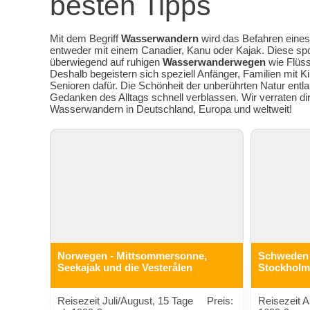
besten Tipps
Mit dem Begriff
Wasserwandern
wird das Befahren eine
entweder mit einem Canadier, Kanu oder Kajak. Diese sport
überwiegend auf ruhigen
Wasserwanderwegen
wie Flüss
Deshalb begeistern sich speziell Anfänger, Familien mit K
Senioren dafür. Die Schönheit der unberührten Natur entl
Gedanken des Alltags schnell verblassen. Wir verraten d
Wasserwandern in Deutschland, Europa und weltweit!
Norwegen - Mittsommersonne,
Schweden 
Seekajak und die Vesterålen
Stockholm 
Reisezeit Juli/August, 15 Tage Preis:
Reisezeit A