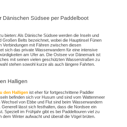
 Dänischen Südsee per Paddelboot
zu bieten: Als Dänische Südsee werden die Inseln und
d Großen Belts bezeichnet, wobei die Hauptinsel Fünen
en Verbindungen mit Fähren zwischen diesen
tet sich das private Wasserwandern für eine intensive
ürdigkeiten am Ufer an. Die Ostsee vor Dänemark ist
elches mit seinen vielen geschützten Wasserstraßen zu
swahl stehen sowohl kurze als auch längere Fahrten.
n Halligen
u den Halligen
ist eher für fortgeschrittene Paddler
 Inseln befinden sich vor Husum und sind vom Wattenmeer
n Wechsel von Ebbe und Flut sind beim Wasserwandern
 Generell lässt sich festhalten, dass die Nordsee ein
t. Speziell im Frühjahr gibt es bei Paddeltouren viel zu
 dem Winter aufwacht und überall die Vögel brüten.