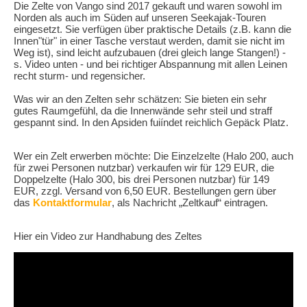
Die Zelte von Vango sind 2017 gekauft und waren sowohl im
Norden als auch im Süden auf unseren Seekajak-Touren
eingesetzt. Sie verfügen über praktische Details (z.B. kann die
Innen"tür" in einer Tasche verstaut werden, damit sie nicht im
Weg ist), sind leicht aufzubauen (drei gleich lange Stangen!) -
s. Video unten - und bei richtiger Abspannung mit allen Leinen
recht sturm- und regensicher.
Was wir an den Zelten sehr schätzen: Sie bieten ein sehr
gutes Raumgefühl, da die Innenwände sehr steil und straff
gespannt sind. In den Apsiden fuiíndet reichlich Gepäck Platz.
Wer ein Zelt erwerben möchte: Die Einzelzelte (Halo 200, auch
für zwei Personen nutzbar) verkaufen wir für 129 EUR, die
Doppelzelte (Halo 300, bis drei Personen nutzbar) für 149
EUR, zzgl. Versand von 6,50 EUR. Bestellungen gern über
das
Kontaktformular
, als Nachricht „Zeltkauf“ eintragen.
Hier ein Video zur Handhabung des Zeltes